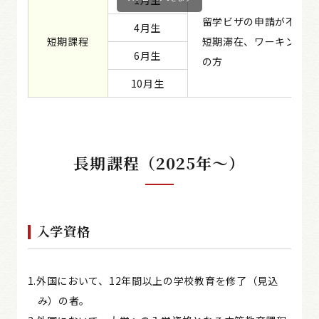
1月生
留学ビザの申請が不要な
4月生
短期課程
短期滞在、ワーキングホ
6月生
の方
10月生
長期課程（2025年～）
入学資格
1.外国において、12年間以上の学校教育を修了（見込
み）の者。