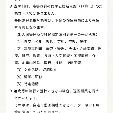
当学科は、高等教育の修学支援新制度（無償化）の対
象コースではありません。
長期課程募集対象者は、下記の在留資格により在留
する者となります。
（出入国管理及び難民認定法別表第一の一から五）
（1）外交、公用、教授、芸術、宗教、報道
（2）高度専門職、経営・管理、法律・会計業務、医
療、研究、教育、技術・人文知識・国際業務、介
護、企業内転勤、興行、技能、技能実習
（3）文化活動、短期滞在
（4）留学、研修
（5）特定活動
疫病等の流行で登校できない場合、遠隔授業を行うこ
とがあります。
その際は、自宅で動画視聴できるインターネット環
境を準備していただきます。