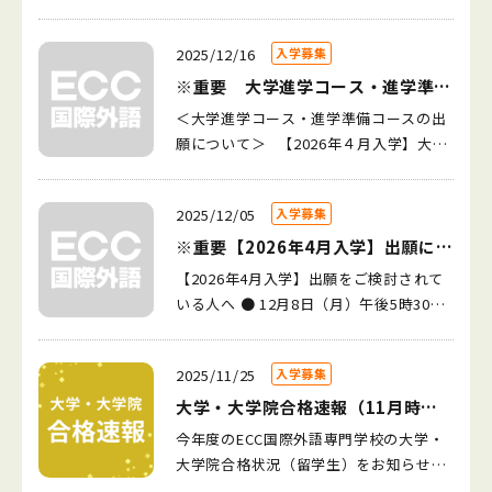
【大学院（私立）】 長崎国際大学大学
（産近甲龍）】 近畿大学 2名 甲南大
（内1名が指定校推薦） 立命館大学 4名
院 1名 関西学院大学大学院 1名 【大
学 2名 京都産業大学 5名 【大学（一
【大学（難関私大）】 上智大学 1名 東
2025/12/16
入学募集
学（国公立）】 広島大学 1名 【大学
般私立）】 立命館大学アジア太平洋大
京理科大学 1名 東洋大学 1名 【大学
（関関同立）】 関西学院大学 3名 同志
※重要 大学進学コース・進学準備
学 2名 東京電機大学 1名 摂南大学 1
（産近甲龍）】 大阪産業大学 18名 近
社大学 3名（うち指定校推薦1名） 立命
コースの出願について
名 神戸学院大学 3名 追手門学院大学
＜大学進学コース・進学準備コースの出
畿大学 2名 甲南大学 2名 京都産業大
館大学 3名 【大学（難関私大）】 上智
2名 桃山学院大学 5名 大和大学 11名
願について＞ 【2026年４月入学】大学
学 3名 【大学（一般私立）】 大和大
大学 2名 東京理科大学 2名 東洋大
大阪産業大学 18名 大手前大学 19名
進学コース・進学準備コースは募集受付
学 11名 大手前大学 10名 京都橘大
学 2名 【大学（産近甲龍）】 近畿大
テンプル大学京都 1名 芦屋大学 1名
を終了しています。
学 9名 大阪学院大学 6名 桃山学院大
学 2名 甲南大学 4名 【大学（一般私
2025/12/05
入学募集
羽衣国際大学 4名 京都外国語大学 1名
学 5名 阪南大学 5名 羽衣国際大学 4
立）】 大阪産業大学 15名 芦屋大学 1
京都橘大学 9名 京都光華大学 1名 阪
※重要【2026年4月入学】出願につ
名 神戸国際大学 3名 太成学院大学 3
名 追手門学院大学 2名 大阪学院大学
南大学 5名 神戸国際大学 3名 太成学
いてのお知らせ
名 神戸学院大学 3名 追手門学院大学
【2026年4月入学】出願をご検討されて
6名 大阪経済大学 1名 大阪観光大学 1
院大学 3名 大阪学院大学 6名 大阪観
2名 東海大学 1名 芦屋大学 1名 大阪
いる人へ ● 12月8日（月）午後5時30分
名 大阪国際大学 1名 大阪女学院大学
光大学 1名 大阪経済大学 5名 大阪経
国際大学 1名 富山福祉短期大学 1名
までに出願した人 コース説明動画のURL
2名 大手前大学 10名 大和大学 14名
済法科大学 1名 大阪国際大学 1名 大
摂南大学 1名 京都芸術大学 1名 京都
を送ります。必ず観てください。 動画を
関西外国語大学 1名 関西国際大学 3名
阪女学院大学 1名 大阪商業大学 1名
2025/11/25
入学募集
光華大学 1名 関西国際大学 1名 東京
見た人は、12月13日（土）の試験が受け
京都外国語大学 1名 京都橘大学 9名
東海大学 2名 富山福祉短期大学 1名
電機大学 1名 大阪経済大学 1名 京都
られます。 ● 12月8日（月）午後5時30
大学・大学院合格速報（11月時
京都産業大学 2名 神戸学院大学 2名
流通科学大学 3名 デジタルハリウッド
外国語大学 1名 相愛大学 1名 デジタ
分 以降に出願した人 12月14日（日）の
点）
神戸国際大学 1名 相愛大学 1名 太成
今年度のECC国際外語専門学校の大学・
大学 1名 関西外国語大学 1名 関西国
ルハリウッド大学 1名 大阪経済法科大
オープンキャンパスに参加します。 た
学院大学 2名 東京電機大学 2名 東海
大学院合格状況（留学生）をお知らせし
際大学 1名 京都芸術大学 1名 神奈川
学 1名 大阪女学院大学 1名 立命館ア
だ、コースがいっぱいになる可能性が高
大学 2名 富山福祉短期大学 1名 長崎
ます。 新たな大学・大学院合格者 【大学