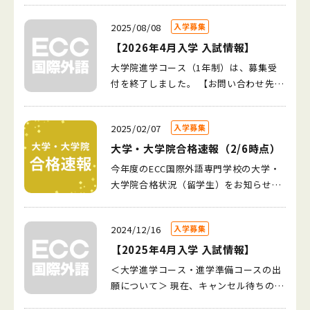
大学 1名 相愛大学 1名 帝塚山大学 1
ジア太平洋大学（APU） 1名 大阪観光
いですから、オープンキャンパス参加
国際大学（学部） 1名 名古屋商科大
院（私立）】 長崎国際大学大学院 1名
名 長浜バイオ大学 1名 【専門学校】
大学 1名 流通科学大学 1名 帝塚山大
後、試験が受けられるかどうかはわかり
2025/08/08
入学募集
学 1名 羽衣国際大学 3名 流通科学大
関西学院大学大学院 1名 【大学（関関
ECC国際外語専門学校 30名 ECCコンピ
学 1名 関西外国語大学 1名 テンプル
ません。 詳細はオープンキャンパス当日
学 1名 立命館アジア太平洋大学（AP
同立）】 立命館大学 1名 【大学（難
【2026年4月入学 入試情報】
ュータ専門学校 19名 a { text-decorati
大学ジャパンキャンパス 1名 【専門学
にお伝えします。 ご質問などございまし
U） 2名 阪南大学 5名 【専門学校】 E
関私大）】 上智大学 1名 東京理科大
on: none; color: #464feb; } tr th, tr td
大学院進学コース（1年制）は、募集受
校】 ECC国際外語専門学校 25名 ECCコ
たら。学校法人山口学園 ECC留学生セン
CC国際外語専門学校 25名 ECCコンピ
学 1名 【大学（産近甲龍）】 甲南大
{ border: 1px solid #e6e6e6; } tr th { b
付を終了しました。 【お問い合わせ先】
ンピュータ専門学校 19名 HAL大阪 4
ターまでお問合せください。 0120-644-
ュータ専門学校 19名 HAL大阪 4名 Ｏ
学 2名 【大学（一般私立）】 東洋大
ackground-color: #f5f5f5; } HAL大阪
ECC留学生センター Tel：0120-644-882
名 大阪情報コンピュータ専門学校 4名
882 受付時間：月～金 10:00～17:30 ※
ＣＡ大阪デザイン＆テクノロジー専門学
学 1名 立命館アジア太平洋大学 1名
4名 大阪社会福祉専門学校 3名 大阪情
（月～金10:00～17:30） Mail：is-office
OCA大阪デザイン＆テクノロジー専門学
ただし、日本の祝日と本学が定める休日
校 3名 大阪社会福祉専門学校 3名 大
東京電機大学 1名 東海大学 1名 大阪
2025/02/07
入学募集
報コンピュータ専門学校 4名 和歌山コ
@ecc.ac.jp ※8月9日（土）～8月18日
校 3名 大阪社会福祉専門学校 3名 大
を除く。 ※日本国内通話無料
阪調理製菓専門学校ecoleUMEDA 3名
女学院大学 1名（指定校推薦） 大和大
ンピュータビジネス専門学校 1名 神戸
（月）まで夏季休館となります。お問い
大学・大学院合格速報（2/6時点）
阪調理製菓専門学校ecole UMEDA 3名
大阪情報コンピュータ専門学校 4名 大
学 6名 追手門学院大学 1名 関西国際
国際調理製菓専門学校 1名 専門学校ES
合わせに関する回答などは、 8月19日
トヨタ神戸自動車大学校 2名 大阪YMCA
今年度のECC国際外語専門学校の大学・
阪YMCA国際専門学校 2名 奈良コンピュ
大学 2名 太成学院大学 1名 芦屋大
Pエンタテインメント東京 1名 大阪調理
（火）以降順次対応させていただきま
国際専門学校 2名 総合観光・ブライダ
大学院合格状況（留学生）をお知らせし
ータ専門学校 1名 日本コンピュータ専
学 1名
製菓専門学校エコールUMEDA 3名 東京
す。予めご了承ください。
ル・外語ビジネス専門学校 2名 和歌山
ます。 新たな大学・大学院合格者 【大学
門学校 1名 和歌山コンピュータビジネ
国際学園外語専門学校 1名 エール学
コンピュータビジネス専門学校 1名 日
院（国公立）】 長崎大学大学院 1名 横浜
ス専門学校 1名 駿台観光アンド外語ビ
園 1名 修成建設専門学校 1名 関西国
2024/12/16
入学募集
本コンピュータ専門学校 1名 代々木ア
国立大学大学院 1名 福井大学大学院 1名
ジネス専門学校 2名 トヨタ神戸自動車
際旅行・ホテル専門学校 1名 OCA大阪
ニメーション学院 1名 奈良コンピュー
島根大学大学院 1名 京都工芸繊維大学
【2025年4月入学 入試情報】
大学校 2名 代々木アニメーション学
デザイン＆テクノロジー専門学校 3名
タ専門学校 1名 神戸国際調理製菓専門
大学院 1名 【大学院（難関私大）】 関西
院 1名 神戸国際調理製菓専門学校 1名
＜大学進学コース・進学準備コースの出
大阪YMCA国際専門学校 2名 日本コンピ
学校 1名 専門学校ESPエンタテインメ
大学大学院 1名 同志社大学大学院 3名
専修学校中央ゼミナール 1名 専門学校
願について＞ 現在、キャンセル待ちの状
ュータ専門学校 1名 総合観光・ブライ
ント東京 1名 大阪ホスピタリティ・ア
※研究生を含む 立命館大学大学院 2名 上
ＥＳＰエンタテインメント東京 1名 ト
態です。 出願はできますが、試験の日程
ダル・外語ビジネス専門学校 2名 トヨ