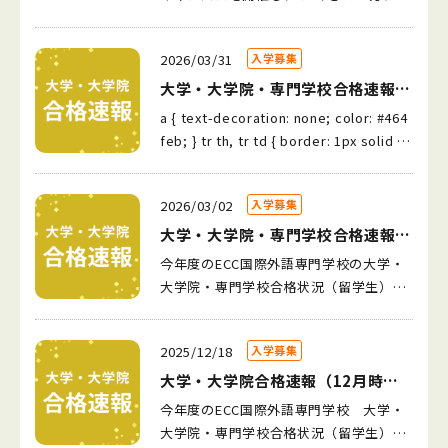
参加いただきました！ありがとうござい
ました✨ オープンキャンパスでは、授業
2026/03/31
入学募集
の内容や学費・入試についてわかりやす
く説明させていただきます。 今回、大和
大学・大学院・専門学校合格速報
大学に進学した卒業生も参加して、リア
（2月時点）
a { text-decoration: none; color: #464
ルな体験談や、アドバイスや応援メッセ
feb; } tr th, tr td { border: 1px solid #
ージもいただきました✨ 日本の大学・
e6e6e6; } tr th { background-color: #f
専門学校への進学を、先生が一人ひとり
5f5f5; } 今年度のECC国際外語専門学校
サポートします！ 「日本で進学したい」
2026/03/02
入学募集
の大学・大学院・専門学校合格状況（留
という気持ちがある方、ぜひ一緒に頑張
学生）をお知らせします。 【大学院（国
大学・大学院・専門学校合格速報
りましょう☺ 随時オープンキャンパスを
立）】 徳島大学大学院 1名 【大学（国
（1月時点）
今年度のECC国際外語専門学校の大学・
開催中！ みなさんのお越しをお待ちして
公立）】 広島大学 1名 香川大学 1名
大学院・専門学校合格状況（留学生）を
います🏫
大阪教育大学 1名 【大学院（私立）】
お知らせします。 【大学院（国立）】 徳
大阪歯科大学大学院 1名 関西学院大学
島大学大学院 1名 【大学院（私立）】
大学院 1名 長崎国際大学大学院 1名
2025/12/18
入学募集
大阪歯科大学大学院 1名 関西学院大学
【大学（関関同立）】 関西学院大学 6
大学院 1名 長崎国際大学大学院 1名
大学・大学院合格速報（12月時
名 同志社大学 4名 立命館大学 4名
【大学（国公立）】 広島大学 1名 【大
点）
今年度のECC国際外語専門学校 大学・
【大学（難関私大）】 上智大学 1名 明
学（関関同立）】 関西学院大学 6名
大学院・専門学校合格状況（留学生）
治大学 1名 東京理科大学 2名 【大学
（内1名が指定校推薦） 同志社大学 3名