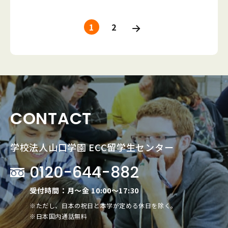
カデミー専門学校 1名 大阪簿記ビジネ
智大学大学院 1名 ※研究生を含む 【大
ヨタ名古屋自動車大学校 1名 日産京都
などは別途ご案内します。 ＜大学院進
タ神戸自動車大学校 2名 大阪ホスピタ
ス専門学校 1名 日本電子専門学校 1名
学院（私立）】 近畿大学大学院 1名 大阪
自動車大学校 1名 大阪ホスピタリテ
学コースの出願について＞ 現在、出願を
リティ・アカデミー専門学校 1名 大阪
大阪簿記法律専門学校難波校 1名 東京
経済法科大学大学院 1名 追手門学院大学
1
2
ィ・アカデミー 1名 大阪外国語・ホテ
受け付けています。 ※お問い合わせは、
簿記法律専門学校 1名 日本電子専門学
国際学園外語専門学校 1名 修成建設専
大学院 1名 神戸情報大学院大学 1名 【大
ル・エアライン専門学校 1名 大阪コミ
下記までご連絡ください。 Tel: 0120-6
校 1名 ホンダテクニカルカレッジ関
門学校 1名 エール学園 1名 関西国際
学（国公立）】 滋賀大学 1名 高崎経済大
ュニティワーカー専門学校 1名 大原簿
44-882 （日本国内通話無料） E-mail:
西 1名 日産京都自動車大学校 1名
旅行・ホテル専門学校 1名 ホンダテク
学 1名 【大学（関関同立）】 関西大学 2
記専門学校大阪校 1名 大原簿記法律専
is-office@ecc.ac.jp
ニカルカレッジ関西 1名 日産京都自動
名 関西学院大学 1名 同志社大学 3名 立
門学校難波校 1名 東京国際学園外語専
車大学校 1名 専修学校中央ゼミナー
命館大学 3名 【大学（産近甲龍）】 京都
門学校 1名 日本電子専門学校 1名 エ
ル 1名
産業大学 3名 近畿大学 2名 甲南大学 3名
ール学園 1名 ホンダテクニカルカレッ
龍谷大学 1名 【大学（一般私立）】 摂南
ジ関西 1名 修成建設専門学校 1名 関
CONTACT
大学 2名 大阪経済大学 1名 大阪商業大
西国際旅行・ホテル専門学校 1名
学 1名 神戸国際大学 2名 大阪女学院大
学 2名 東海大学 1名 京都芸術大学 1名 大
学校法人山口学園 ECC留学生センター
和大学 16名 追手門学院大学 2名 阪南大
学 8名 京都外国語大学 1名 帝塚山大学 2
0120-644-882
名 相愛大学 2名 帝京大学 1名 武蔵野音
楽大学 1名 桃山学院大学 2名 大阪経済法
受付時間：月～金 10:00～17:30
科大学 1名 京都精華大学 3名 関西国際大
※ただし、日本の祝日と本学が定める休日を除く。
学 5名 京都橘大学 7名 福井工業大学 4名
※日本国内通話無料
神戸医療未来大学 2名 大阪産業大学 13